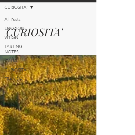
CURIOSITA'
All Posts
CURIOSITA'
ENOZIONI
VITIGNI
TASTING
NOTES
ITALIA
CURIOSITA'
FRANCIA