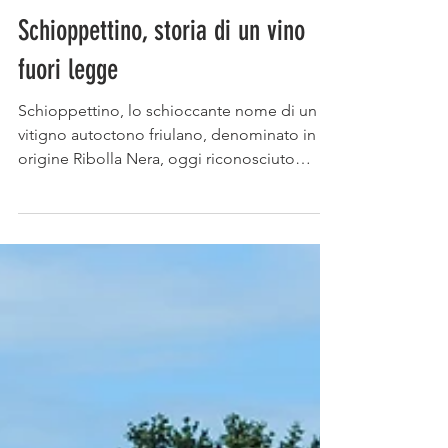
M. Elisabetta Perri
Tempo di lettura: 4 min
Schioppettino, storia di un vino
fuori legge
Schioppettino, lo schioccante nome di un
vitigno autoctono friulano, denominato in
origine Ribolla Nera, oggi riconosciuto
come una delle varietà a bacca rossa più
identitarie del Friuli insieme a Pignolo e
Refosco dal Peduncolo Rosso.