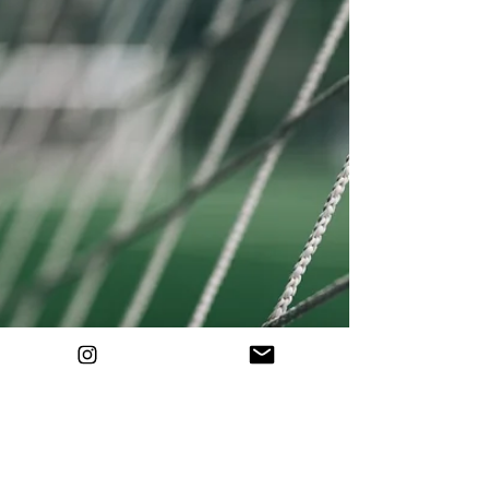
marchi più prestigiosi dell’enologia italiana,
entrato seicento anni or sono a far parte
dell’Arte Fiorentina dei Vinattieri. «Viaggiare
apre la mente. Ed è stato viaggiando che il
mio tirocinio in Antinori è entrato nel vivo».
Così si racconta il Marchese ne Il Profumo
del Chianti , un volume capace di evocare l