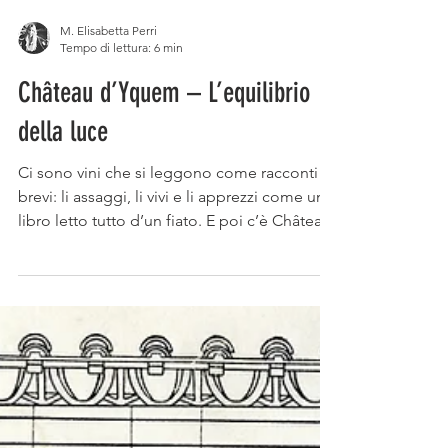
M. Elisabetta Perri
Tempo di lettura: 6 min
Château d’Yquem – L’equilibrio
della luce
Ci sono vini che si leggono come racconti
brevi: li assaggi, li vivi e li apprezzi come un
libro letto tutto d’un fiato. E poi c’è Château
d’Yquem. Non un semplice vino, ma una
lingua segreta che parla con un alfabeto
tutto suo, fatto di luce, tempo e silenzi
dorati.