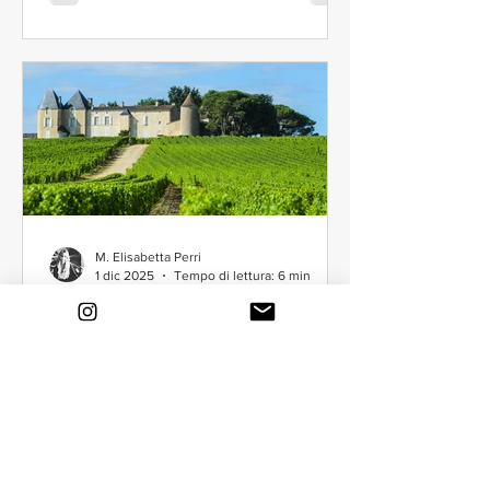
M. Elisabetta Perri
1 dic 2025
Tempo di lettura: 6 min
Château d’Yquem –
L’equilibrio della luce
Ci sono vini che si leggono come
racconti brevi: li assaggi, li vivi e li
apprezzi come un libro letto tutto d’un
fiato. E poi c’è Château d’Yquem. Non
un semplice vino, ma una lingua