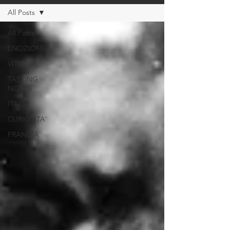
All Posts
All Posts
ENOZIONI
VITIGNI
TASTING
NOTES
ITALIA
CURIOSITA'
FRANCIA