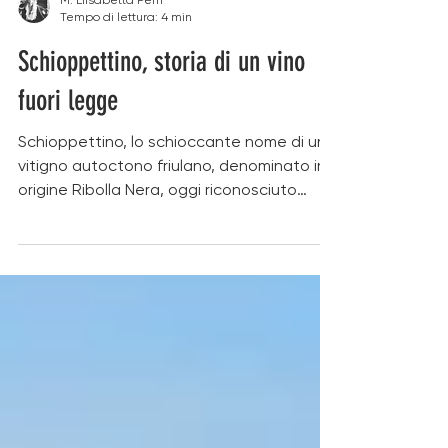
M. Elisabetta Perri
Tempo di lettura: 4 min
Schioppettino, storia di un vino
fuori legge
Schioppettino, lo schioccante nome di un
vitigno autoctono friulano, denominato in
origine Ribolla Nera, oggi riconosciuto
come una delle varietà a bacca rossa più
identitarie del Friuli insieme a Pignolo e
Refosco dal Peduncolo Rosso.