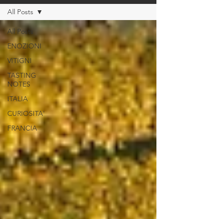
All Posts
All Posts
ENOZIONI
VITIGNI
TASTING
NOTES
ITALIA
CURIOSITA'
FRANCIA